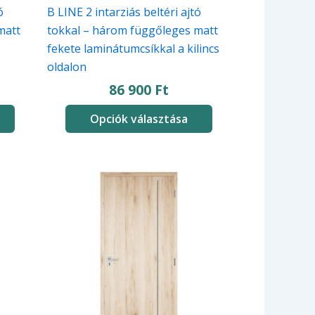
ki
ó
B LINE 2 intarziás beltéri ajtó
matt
tokkal – három függőleges matt
fekete laminátumcsíkkal a kilincs
oldalon
86 900
Ft
Opciók választása
Ennek
a
terméknek
több
variációja
van.
A
változatok