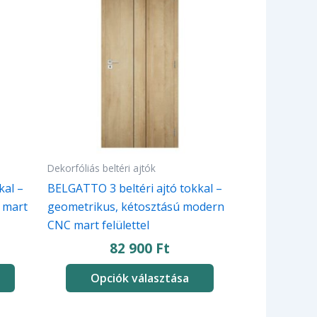
terméknek
több
variációja
van.
A
változatok
a
termékoldalon
választhatók
Dekorfóliás beltéri ajtók
ki
kal –
BELGATTO 3 beltéri ajtó tokkal –
 mart
geometrikus, kétosztású modern
CNC mart felülettel
82 900
Ft
Opciók választása