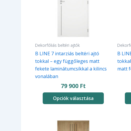
van.
van.
A
A
változatok
változ
a
a
termékoldalon
termé
választhatók
válasz
Dekorfóliás beltéri ajtók
Dekorfó
ki
ki
B LINE 7 intarziás beltéri ajtó
B LINE
tokkal – egy függőleges matt
tokkal
fekete laminátumcsíkkal a kilincs
matt 
vonalában
79 900
Ft
Opciók választása
Ennek
Ennek
a
a