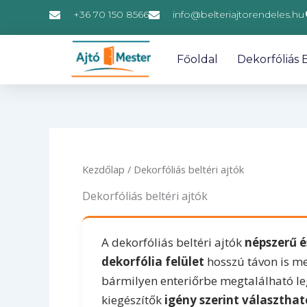
Skip
+36 70 150 8566
info@belteriajtorendeles.hu
to
content
Főoldal
Dekorfóliás B
Kezdőlap
/ Dekorfóliás beltéri ajtók
Dekorfóliás beltéri ajtók
A dekorfóliás beltéri ajtók
népszerű 
dekorfólia felület
hosszú távon is me
bármilyen enteriőrbe megtalálható leg
kiegészítők
igény szerint választha