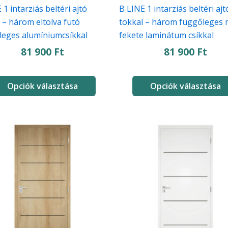
ki
 1 intarziás beltéri ajtó
B LINE 1 intarziás beltéri ajt
 – három eltolva futó
tokkal – három függőleges 
leges alumíniumcsíkkal
fekete laminátum csíkkal
81 900
Ft
81 900
Ft
Opciók választása
Opciók választása
Ennek
a
knek
terméknek
több
iója
variációja
van.
A
atok
változatok