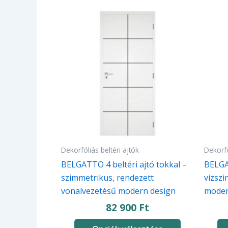
Ennek
Ennek
a
a
terméknek
termé
több
több
variációja
variác
van.
van.
A
A
változatok
változ
a
a
termékoldalon
termé
választhatók
válasz
Dekorfóliás beltéri ajtók
Dekorfó
ki
ki
BELGATTO 4 beltéri ajtó tokkal –
BELGAT
szimmetrikus, rendezett
vízszi
vonalvezetésű modern design
moder
82 900
Ft