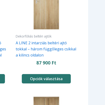
van.
A
változatok
a
termékoldalon
választhatók
Dekorfóliás beltéri ajtók
ki
ó
A LINE 2 intarziás beltéri ajtó
eges
tokkal – három függőleges csíkkal
l
a kilincs oldalon
87 900
Ft
Opciók választása
Ennek
a