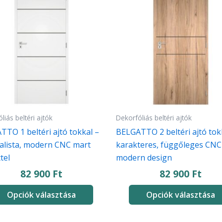
knek
terméknek
több
iója
variációja
van.
A
atok
változatok
a
koldalon
termékoldalon
thatók
választhatók
liás beltéri ajtók
Dekorfóliás beltéri ajtók
ki
TO 1 beltéri ajtó tokkal –
BELGATTO 2 beltéri ajtó tok
alista, modern CNC mart
karakteres, függőleges CNC
tel
modern design
82 900
Ft
82 900
Ft
Opciók választása
Opciók választása