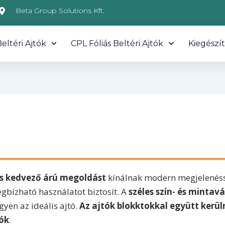
Beta Group Solutions Kft.
eltéri Ajtók
CPL Fóliás Beltéri Ajtók
Kiegészí
és kedvező árú megoldást
kínálnak modern megjelenéss
gbízható használatot biztosít. A
széles szín- és mintav
yen az ideális ajtó.
Az ajtók blokktokkal együtt kerüln
tók
.