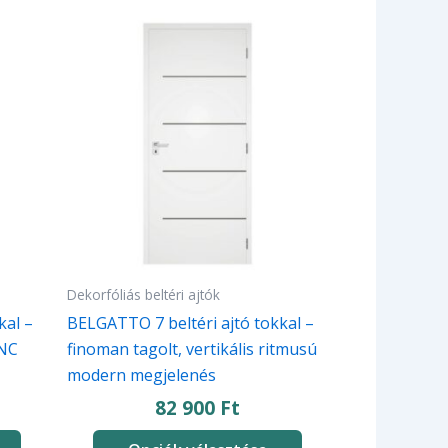
Ennek
a
terméknek
több
variációja
van.
A
változatok
a
termékoldalon
választhatók
Dekorfóliás beltéri ajtók
ki
kal –
BELGATTO 7 beltéri ajtó tokkal –
CNC
finoman tagolt, vertikális ritmusú
modern megjelenés
82 900
Ft