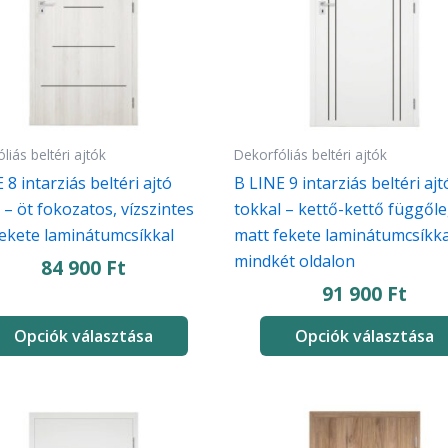
van.
A
atok
változatok
a
koldalon
termékoldalon
thatók
választhatók
liás beltéri ajtók
Dekorfóliás beltéri ajtók
ki
 8 intarziás beltéri ajtó
B LINE 9 intarziás beltéri ajt
 – öt fokozatos, vízszintes
tokkal – kettő-kettő függől
fekete laminátumcsíkkal
matt fekete laminátumcsíkka
mindkét oldalon
84 900
Ft
91 900
Ft
Opciók választása
Opciók választása
Ennek
a