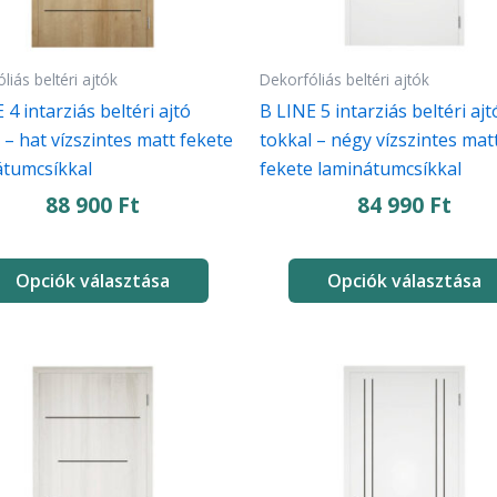
a
koldalon
termékoldalon
thatók
választhatók
liás beltéri ajtók
Dekorfóliás beltéri ajtók
ki
 4 intarziás beltéri ajtó
B LINE 5 intarziás beltéri ajt
 – hat vízszintes matt fekete
tokkal – négy vízszintes mat
átumcsíkkal
fekete laminátumcsíkkal
88 900
Ft
84 990
Ft
Opciók választása
Opciók választása
Ennek
a
knek
terméknek
több
iója
variációja