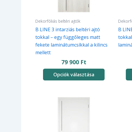
a
a
termékoldalon
termé
választhatók
válasz
Dekorfóliás beltéri ajtók
Dekorfó
ki
ki
B LINE 3 intarziás beltéri ajtó
B LINE
tokkal – egy függőleges matt
tokkal
fekete laminátumcsíkkal a kilincs
lamin
mellett
79 900
Ft
Opciók választása
Ennek
Ennek
a
a
terméknek
termé
több
több
variációja
variác