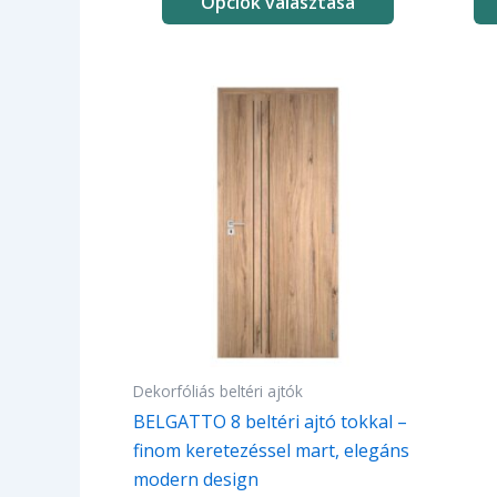
Opciók választása
Ennek
a
terméknek
több
variációja
van.
A
változatok
a
termékoldalon
választhatók
Dekorfóliás beltéri ajtók
ki
BELGATTO 8 beltéri ajtó tokkal –
finom keretezéssel mart, elegáns
modern design