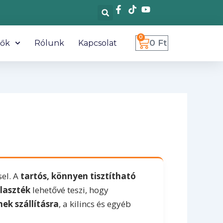
0
Kosár
0
Ft
tők
Rólunk
Kapcsolat
el. A
tartós, könnyen tisztítható
álaszték
lehetővé teszi, hogy
ek szállításra
, a kilincs és egyéb