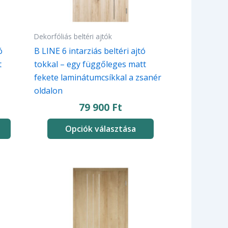
a
termékoldalon
választhatók
Dekorfóliás beltéri ajtók
ki
ó
B LINE 6 intarziás beltéri ajtó
t
tokkal – egy függőleges matt
fekete laminátumcsíkkal a zsanér
oldalon
79 900
Ft
Opciók választása
Ennek
a
terméknek
több
variációja