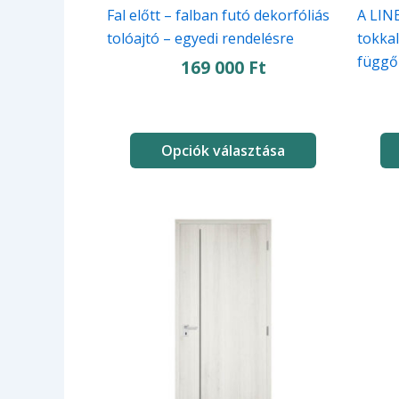
ki
ki
Fal előtt – falban futó dekorfóliás
A LINE
tolóajtó – egyedi rendelésre
tokkal
függő
169 000
Ft
Opciók választása
Ennek
Ennek
a
a
terméknek
termé
több
több
variációja
variác
van.
van.
A
A
változatok
változ