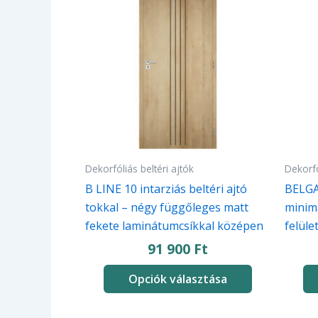
terméknek
termé
több
több
variációja
variác
van.
van.
A
A
változatok
változ
a
a
termékoldalon
termé
választhatók
válasz
Dekorfóliás beltéri ajtók
Dekorfó
ki
ki
B LINE 10 intarziás beltéri ajtó
BELGAT
tokkal – négy függőleges matt
minim
fekete laminátumcsíkkal középen
felület
91 900
Ft
Opciók választása