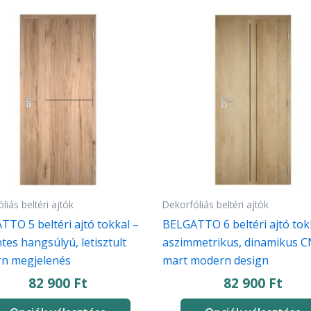
Ennek
a
knek
terméknek
több
iója
variációja
van.
A
atok
változatok
a
koldalon
termékoldalon
thatók
választhatók
liás beltéri ajtók
Dekorfóliás beltéri ajtók
ki
TO 5 beltéri ajtó tokkal –
BELGATTO 6 beltéri ajtó tok
ntes hangsúlyú, letisztult
aszimmetrikus, dinamikus 
n megjelenés
mart modern design
82 900
Ft
82 900
Ft