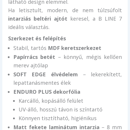
látható design elemmel.
Ha letisztult, modern, de nem túlzsúfolt
intarziás beltéri ajtót
keresel, a B LINE 7
ideális választás.
Szerkezet és felépítés
Stabil, tartós
MDF keretszerkezet
Papírrács betét
– könnyű, mégis kellően
merev ajtólap
SOFT EDGE élvédelem
– lekerekített,
lepattanásmentes élek
ENDURO PLUS dekorfólia
Karcálló, kopásálló felület
UV-álló, hosszú távon is színtartó
Könnyen tisztítható, higiénikus
Matt fekete laminátum intarzia
– 8 mm