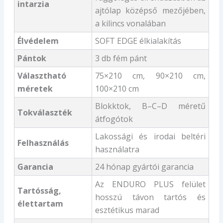
intarzia
ajtólap középső mezőjében,
a kilincs vonalában
Élvédelem
SOFT EDGE élkialakítás
Pántok
3 db fém pánt
Választható
75×210 cm, 90×210 cm,
méretek
100×210 cm
Blokktok, B–C–D méretű
Tokválaszték
átfogótok
Lakossági és irodai beltéri
Felhasználás
használatra
Garancia
24 hónap gyártói garancia
Az ENDURO PLUS felület
Tartósság,
hosszú távon tartós és
élettartam
esztétikus marad