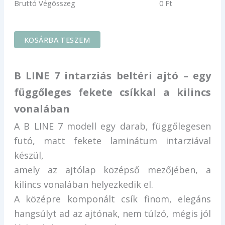
Bruttó Végösszeg
0
Ft
KOSÁRBA TESZEM
B LINE 7 intarziás beltéri ajtó – egy
függőleges fekete csíkkal a kilincs
vonalában
A B LINE 7 modell egy darab, függőlegesen
futó, matt fekete laminátum intarziával
készül,
amely az ajtólap középső mezőjében, a
kilincs vonalában helyezkedik el.
A középre komponált csík finom, elegáns
hangsúlyt ad az ajtónak, nem túlzó, mégis jól