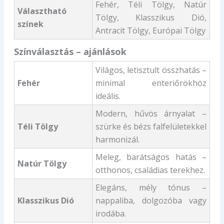
Fehér, Téli Tölgy, Natúr
Választható
Tölgy, Klasszikus Dió,
színek
Antracit Tölgy, Európai Tölgy
Színválasztás – ajánlások
Világos, letisztult összhatás –
Fehér
minimal enteriőrökhöz
ideális.
Modern, hűvös árnyalat –
Téli Tölgy
szürke és bézs falfelületekkel
harmonizál.
Meleg, barátságos hatás –
Natúr Tölgy
otthonos, családias terekhez.
Elegáns, mély tónus –
Klasszikus Dió
nappaliba, dolgozóba vagy
irodába.