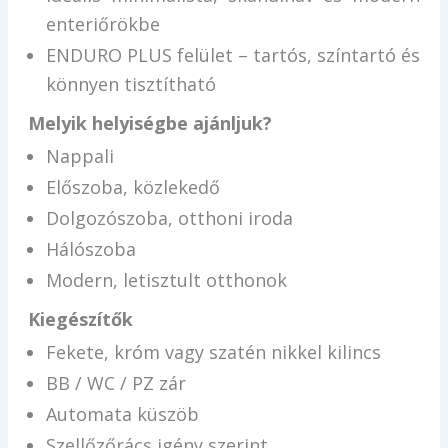
enteriőrökbe
ENDURO PLUS felület – tartós, színtartó és
könnyen tisztítható
Melyik helyiségbe ajánljuk?
Nappali
Előszoba, közlekedő
Dolgozószoba, otthoni iroda
Hálószoba
Modern, letisztult otthonok
Kiegészítők
Fekete, króm vagy szatén nikkel kilincs
BB / WC / PZ zár
Automata küszöb
Szellőzőrács igény szerint