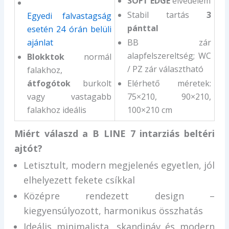
SOFT EDGE
élvédelem
Stabil tartás
3
Egyedi falvastagság
pánttal
esetén 24 órán belüli
ajánlat
BB zár
alapfelszereltség; WC
Blokktok
normál
/ PZ zár választható
falakhoz,
átfogótok
burkolt
Elérhető méretek:
vagy vastagabb
75×210, 90×210,
falakhoz ideális
100×210 cm
Miért válaszd a B LINE 7 intarziás beltéri
ajtót?
Letisztult, modern megjelenés egyetlen, jól
elhelyezett fekete csíkkal
Középre rendezett design –
kiegyensúlyozott, harmonikus összhatás
Ideális minimalista, skandináv és modern