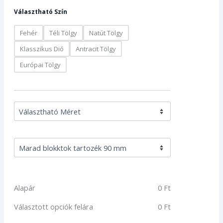
Választható Szín
Fehér
Téli Tölgy
Natút Tölgy
Klasszikus Dió
Antracit Tölgy
Európai Tölgy
Alapár
0
Ft
Választott opciók felára
0
Ft