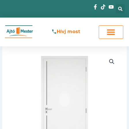
Skip
to
content
Hívj most