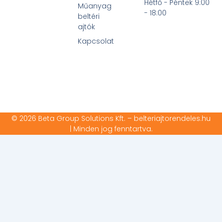
Hétfő - Péntek 9:00
Műanyag
- 18:00
beltéri
ajtók
Kapcsolat
© 2026 Beta Group Solutions Kft. – belteriajtorendeles.hu
| Minden jog fenntartva.