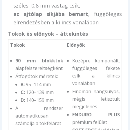
széles, 0,8 mm vastag csík,
az ajtólap síkjába bemart
, függőleges
elrendezésben a kilincs vonalában
Tokok és előnyök – áttekintés
Tokok
Előnyök
90 mm blokktok
Középre komponált,
alapfelszereltségként
függőleges fekete
csík a kilincs
Átfogótok méretek:
vonalában
B:
95–114 mm
Finoman hangsúlyos,
C:
120–139 mm
mégis letisztult
D:
140–159 mm
megjelenés
A rendszer
ENDURO PLUS
automatikusan
prémium felület
számolja a tokfelárat