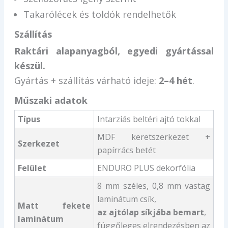
Takarólécek és toldók rendelhetők
Szállítás
Raktári alapanyagból, egyedi gyártással
készül.
Gyártás + szállítás várható ideje:
2–4 hét
.
Műszaki adatok
Típus
Intarziás beltéri ajtó tokkal
MDF keretszerkezet +
Szerkezet
papírrács betét
Felület
ENDURO PLUS dekorfólia
8 mm széles, 0,8 mm vastag
laminátum csík,
Matt fekete
az ajtólap síkjába bemart
,
laminátum
függőleges elrendezésben az