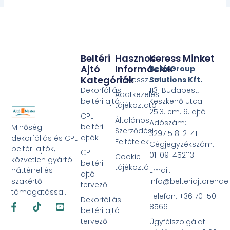
Beltéri
Hasznos
Keress Minket
Ajtó
Információk
Beta Group
Kategóriák
Impresszum
Solutions Kft.
Dekorfóliás
1131 Budapest,
Adatkezelési
beltéri ajtó
Keszkenő utca
tájékoztató
25.3. em. 9. ajtó
CPL
Általános
Adószám:
beltéri
Minőségi
Szerződési
32971518-2-41
ajtók
dekorfóliás és CPL
Feltételek
Cégjegyzékszám:
beltéri ajtók,
CPL
01-09-452113
Cookie
közvetlen gyártói
beltéri
tájékoztó
Email:
háttérrel és
ajtó
info@belteriajtorende
szakértő
tervező
támogatással.
Telefon: +36 70 150
Dekorfóliás
Facebook-
Tiktok
Youtube-
8566
f
square
beltéri ajtó
tervező
Ügyfélszolgálat: