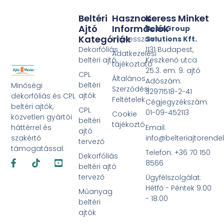
Beltéri
Hasznos
Keress Minket
Ajtó
Információk
Beta Group
Kategóriák
Impresszum
Solutions Kft.
Dekorfóliás
1131 Budapest,
Adatkezelési
beltéri ajtó
Keszkenő utca
tájékoztató
25.3. em. 9. ajtó
CPL
Általános
Adószám:
beltéri
Minőségi
Szerződési
32971518-2-41
ajtók
dekorfóliás és CPL
Feltételek
Cégjegyzékszám:
beltéri ajtók,
CPL
01-09-452113
Cookie
közvetlen gyártói
beltéri
tájékoztó
Email:
háttérrel és
ajtó
info@belteriajtorende
szakértő
tervező
támogatással.
Telefon: +36 70 150
Dekorfóliás
Facebook-
Tiktok
Youtube-
8566
f
square
beltéri ajtó
tervező
Ügyfélszolgálat:
Hétfő - Péntek 9:00
Műanyag
- 18:00
beltéri
ajtók