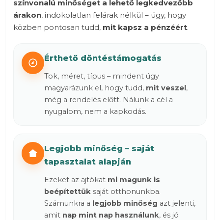
színvonalú minőséget
a lehető legkedvezőbb
árakon
, indokolatlan felárak nélkül – úgy, hogy
közben pontosan tudd,
mit kapsz a pénzéért
.
Érthető döntéstámogatás
Tok, méret, típus – mindent úgy
magyarázunk el, hogy tudd,
mit veszel
,
még a rendelés előtt. Nálunk a cél a
nyugalom, nem a kapkodás.
Legjobb minőség – saját
tapasztalat alapján
Ezeket az ajtókat
mi magunk is
beépítettük
saját otthonunkba.
Számunkra a
legjobb minőség
azt jelenti,
amit
nap mint nap használunk
, és jó