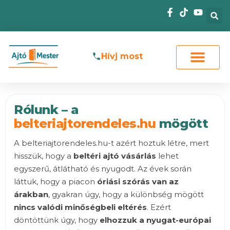
Skip
to
content
Hívj most
Rólunk – a
belteriajtorendeles.hu
mögött
A belteriajtorendeles.hu-t azért hoztuk létre, mert
hisszük, hogy a
beltéri ajtó vásárlás
lehet
egyszerű, átlátható és nyugodt. Az évek során
láttuk, hogy a piacon
óriási szórás van az
árakban
, gyakran úgy, hogy a különbség mögött
nincs valódi minőségbeli eltérés
. Ezért
döntöttünk úgy, hogy
elhozzuk a nyugat-európai