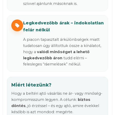
szívvel ajánlunk másoknak is.
Legkedvezőbb árak – indokolatlan
felár nélkül
A piacon tapasztalt árkülönbségek miatt
tudatosan úgy állítottuk össze a kínálatot,
hogy a
valódi minőséget a lehető
legkedvezőbb áron
tudd elérni –
felesleges “ráemelések” nélkül.
Miért létezünk?
Hogy a beltéri ajtó vásárlás ne ár- vagy minőség-
kompromisszum legyen. A célunk:
biztos
döntés
, jó érzéssel – és egy ajtó, amire évekkel
később is azt mondod: megérte.