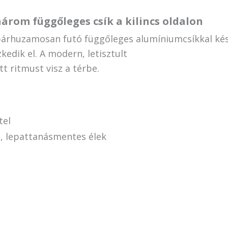
 három függőleges csík a kilincs oldalon
párhuzamosan futó függőleges alumíniumcsíkkal kés
zkedik el. A modern, letisztult
t ritmust visz a térbe.
tel
t, lepattanásmentes élek