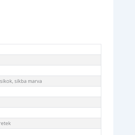
csíkok, síkba marva
retek