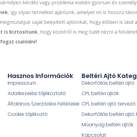
 bármilyen kérdés vagy probléma esetén gyorsan és személy
dnek
, így olyan terméket ajánlunk, amelyet mi is hosszú táv
megmutatjuk saját beépített ajtóinkat, hogy élőben is lásd a
 is biztosítunk
, hogy közelről is meg tudd nézni a felületet
fogsz csalódni!
Hasznos Információk
Beltéri Ajtó Kateg
Impresszum
Dekorfóliás beltéri ajtó
Adatkezelési tájékoztató
CPL beltéri ajtók
Általános Szerződési Feltételek
CPL beltéri ajtó tervező
Cookie tájékoztó
Dekorfóliás beltéri ajtó
Műanyag beltéri ajtók
Kapcsolat