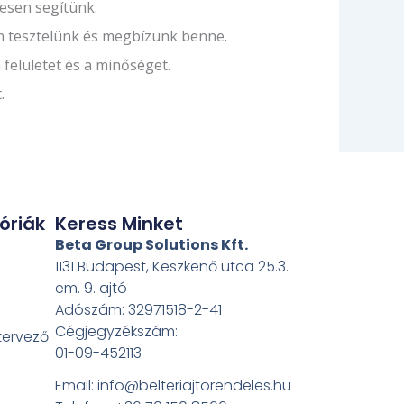
esen segítünk.
on tesztelünk és megbízunk benne.
 felületet és a minőséget.
.
óriák
Keress Minket
Beta Group Solutions Kft.
1131 Budapest, Keszkenő utca 25.3.
em. 9. ajtó
Adószám: 32971518-2-41
Cégjegyzékszám:
 tervező
01-09-452113
Email: info@belteriajtorendeles.hu