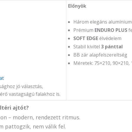
Előnyök
Három elegáns alumíniumcs
Prémium
ENDURO PLUS
fe
SOFT EDGE
élvédelem
Stabil kivitel
3 pánttal
BB zár alapfelszereltség
Méretek: 75×210, 90×210,
at
ághoz jó választás,
térő vastagságú falakhoz is.
ltéri ajtót?
lon – modern, rendezett ritmus.
pattogzik, nem válik fel.