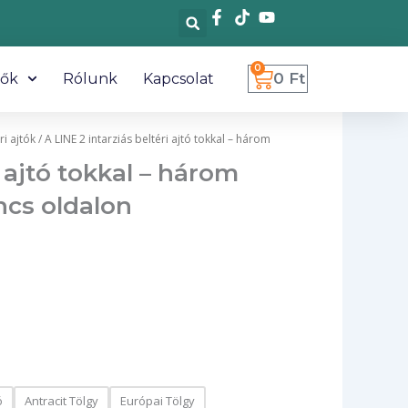
0
Kosár
0
Ft
tők
Rólunk
Kapcsolat
ri ajtók
/ A LINE 2 intarziás beltéri ajtó tokkal – három
i ajtó tokkal – három
incs oldalon
ó
Antracit Tölgy
Európai Tölgy