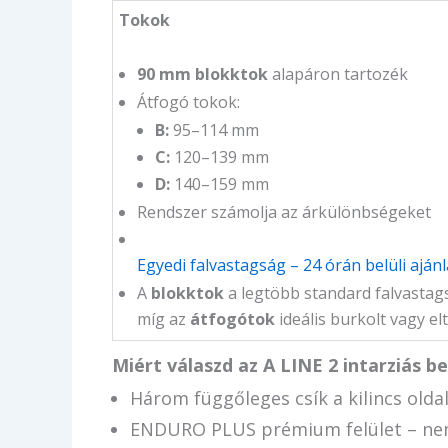
Tokok
90 mm blokktok
alapáron tartozék
Átfogó tokok:
B:
95–114 mm
C:
120–139 mm
D:
140–159 mm
Rendszer számolja az árkülönbségeket
Egyedi falvastagság – 24 órán belüli ajánl
A
blokktok
a legtöbb standard falvastags
míg az
átfogótok
ideális burkolt vagy el
Miért válaszd az A LINE 2 intarziás be
Három függőleges csík a kilincs olda
ENDURO PLUS prémium felület – nem 