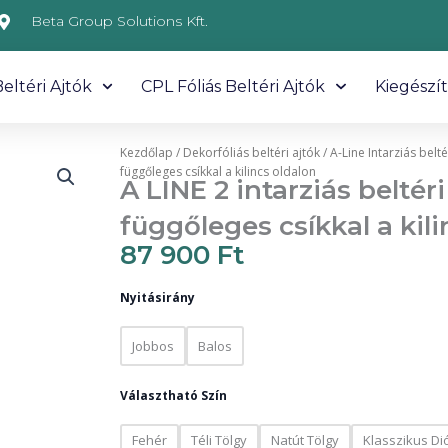
Beta Group Solutions Kft.
eltéri Ajtók
CPL Fóliás Beltéri Ajtók
Kiegészí
Kezdőlap
/
Dekorfóliás beltéri ajtók
/
A-Line Intarziás belté
függőleges csíkkal a kilincs oldalon
A LINE 2 intarziás beltér
függőleges csíkkal a kil
87 900
Ft
Nyitásirány
Jobbos
Balos
Választható Szín
Fehér
Téli Tölgy
Natút Tölgy
Klasszikus Di