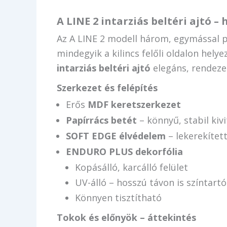
A LINE 2 intarziás beltéri ajtó –
Az A LINE 2 modell három, egymással 
mindegyik a kilincs felőli oldalon helye
intarziás beltéri ajtó
elegáns, rendezet
Szerkezet és felépítés
Erős
MDF keretszerkezet
Papírrács betét
– könnyű, stabil kivi
SOFT EDGE élvédelem
– lekerekítet
ENDURO PLUS dekorfólia
Kopásálló, karcálló felület
UV-álló – hosszú távon is színtartó
Könnyen tisztítható
Tokok és előnyök – áttekintés