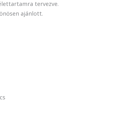
élettartamra tervezve.
önösen ajánlott.
cs