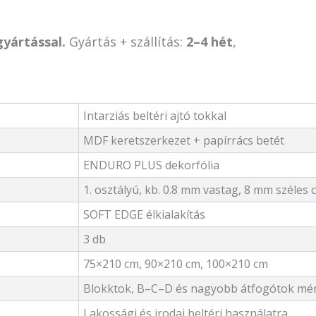
gyártással.
Gyártás + szállítás:
2–4 hét
,
Intarziás beltéri ajtó tokkal
MDF keretszerkezet + papírrács betét
ENDURO PLUS dekorfólia
1. osztályú, kb. 0.8 mm vastag, 8 mm széles 
SOFT EDGE élkialakítás
3 db
75×210 cm, 90×210 cm, 100×210 cm
Blokktok, B–C–D és nagyobb átfogótok mé
Lakossági és irodai beltéri használatra