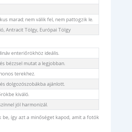
us marad; nem válik fel, nem pattogzik le.
ió, Antracit Tölgy, Európai Tölgy
ináv enteriőrökhöz ideális.
és bézzsel mutat a legjobban.
thonos terekhez.
és dolgozószobákba ajánlott.
őrökbe kiváló.
zínnel jól harmonizál.
 be, így azt a minőséget kapod, amit a fotók