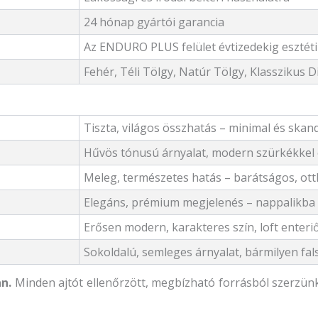
24 hónap gyártói garancia
Az ENDURO PLUS felület évtizedekig esztétik
Fehér, Téli Tölgy, Natúr Tölgy, Klasszikus D
Tiszta, világos összhatás – minimal és skand
Hűvös tónusú árnyalat, modern szürkékkel 
Meleg, természetes hatás – barátságos, ot
Elegáns, prémium megjelenés – nappalikba 
Erősen modern, karakteres szín, loft enteri
Sokoldalú, semleges árnyalat, bármilyen fals
n.
Minden ajtót ellenőrzött, megbízható forrásból szerzünk