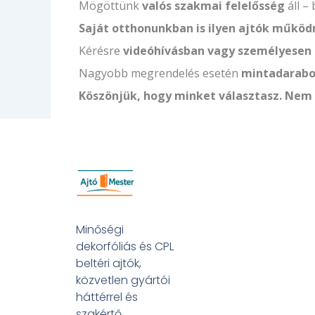
Mögöttünk
valós szakmai felelősség
áll –
Saját otthonunkban is ilyen ajtók műkö
Kérésre
videóhívásban vagy személyesen
Nagyobb megrendelés esetén
mintadarabot
Köszönjük, hogy minket választasz. Nem 
Minőségi
dekorfóliás és CPL
beltéri ajtók,
közvetlen gyártói
háttérrel és
szakértő