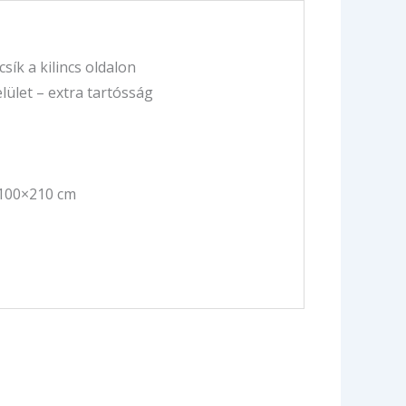
ík a kilincs oldalon
lület – extra tartósság
 100×210 cm