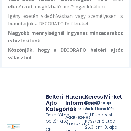
ellenőrzött, megbízható minőséget kínálunk.
Igény esetén videóhívásban vagy személyesen is
bemutatjuk a DECORATO felületeket.
Nagyobb mennyiségnél ingyenes mintadarabot
is biztosítunk.
Köszönjük, hogy a DECORATO beltéri ajtót
választod.
Beltéri
Hasznos
Keress Minket
Ajtó
Információk
Beta Group
Kategóriák
Impresszum
Solutions Kft.
Dekorfóliás
1131 Budapest,
Adatkezelési
beltéri ajtó
Keszkenő utca
tájékoztató
25.3. em. 9. ajtó
CPL