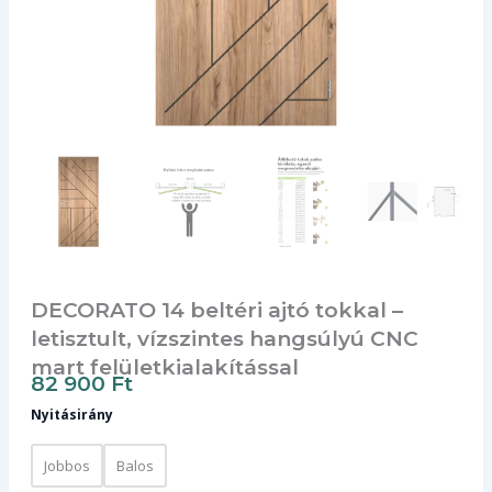
DECORATO 14 beltéri ajtó tokkal –
letisztult, vízszintes hangsúlyú CNC
mart felületkialakítással
82 900
Ft
Nyitásirány
Jobbos
Balos