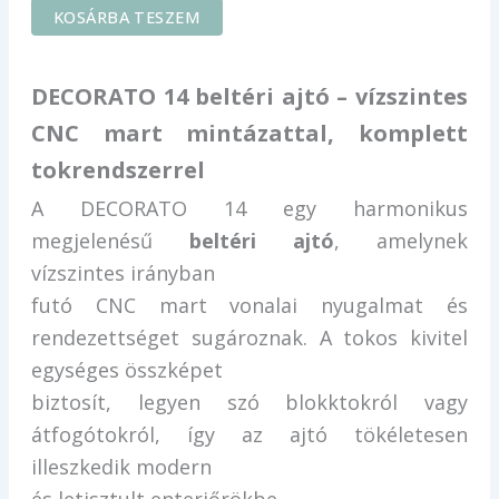
KOSÁRBA TESZEM
DECORATO 14 beltéri ajtó – vízszintes
CNC mart mintázattal, komplett
tokrendszerrel
A DECORATO 14 egy harmonikus
megjelenésű
beltéri ajtó
, amelynek
vízszintes irányban
futó CNC mart vonalai nyugalmat és
rendezettséget sugároznak. A tokos kivitel
egységes összképet
biztosít, legyen szó blokktokról vagy
átfogótokról, így az ajtó tökéletesen
illeszkedik modern