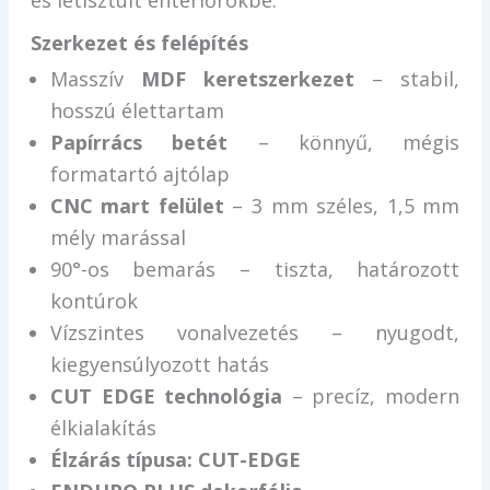
és letisztult enteriőrökbe.
Szerkezet és felépítés
Masszív
MDF keretszerkezet
– stabil,
hosszú élettartam
Papírrács betét
– könnyű, mégis
formatartó ajtólap
CNC mart felület
– 3 mm széles, 1,5 mm
mély marással
90°-os bemarás – tiszta, határozott
kontúrok
Vízszintes vonalvezetés – nyugodt,
kiegyensúlyozott hatás
CUT EDGE technológia
– precíz, modern
élkialakítás
Élzárás típusa: CUT-EDGE