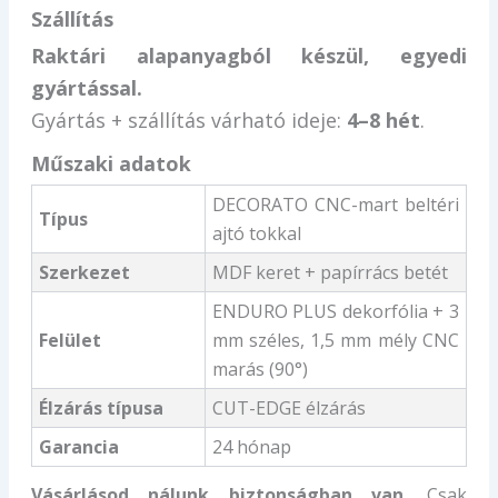
Szállítás
Raktári alapanyagból készül, egyedi
gyártással.
Gyártás + szállítás várható ideje:
4–8 hét
.
Műszaki adatok
DECORATO CNC-mart beltéri
Típus
ajtó tokkal
Szerkezet
MDF keret + papírrács betét
ENDURO PLUS dekorfólia + 3
Felület
mm széles, 1,5 mm mély CNC
marás (90°)
Élzárás típusa
CUT-EDGE élzárás
Garancia
24 hónap
Vásárlásod nálunk biztonságban van.
Csak