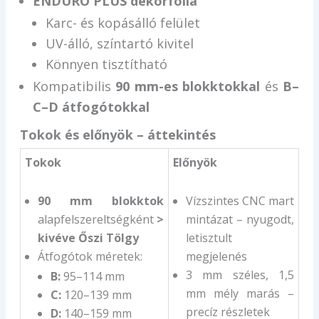
ENDURO PLUS dekorfólia
Karc- és kopásálló felület
UV-álló, színtartó kivitel
Könnyen tisztítható
Kompatibilis
90 mm-es blokktokkal
és
B–
C–D átfogótokkal
Tokok és előnyök – áttekintés
Tokok
Előnyök
90 mm blokktok
Vízszintes CNC mart
alapfelszereltségként
>
mintázat – nyugodt,
kivéve Őszi Tölgy
letisztult
Átfogótok méretek:
megjelenés
3 mm széles, 1,5
B:
95–114 mm
mm mély marás –
C:
120–139 mm
precíz részletek
D:
140–159 mm