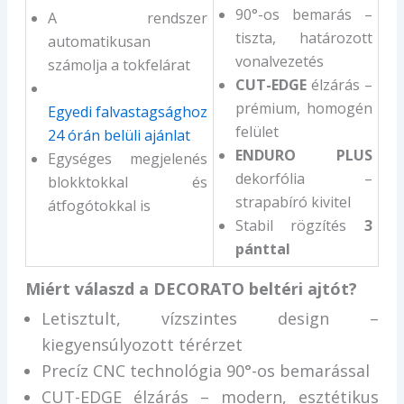
90°-os bemarás –
A rendszer
tiszta, határozott
automatikusan
vonalvezetés
számolja a tokfelárat
CUT-EDGE
élzárás –
prémium, homogén
Egyedi falvastagsághoz
felület
24 órán belüli ajánlat
ENDURO PLUS
Egységes megjelenés
dekorfólia –
blokktokkal és
strapabíró kivitel
átfogótokkal is
Stabil rögzítés
3
pánttal
Miért válaszd a DECORATO beltéri ajtót?
Letisztult, vízszintes design –
kiegyensúlyozott térérzet
Precíz CNC technológia 90°-os bemarással
CUT-EDGE élzárás – modern, esztétikus