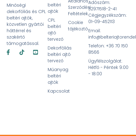
Általános
Adószám:
beltéri
Minőségi
Szerződési
32971518-2-41
ajtók
dekorfóliás és CPL
Feltételek
Cégjegyzékszám:
beltéri ajtók,
CPL
01-09-452113
Cookie
közvetlen gyártói
beltéri
tájékoztó
Email:
háttérrel és
ajtó
info@belteriajtorende
szakértő
tervező
támogatással.
Telefon: +36 70 150
Dekorfóliás
Facebook-
Tiktok
Youtube-
8566
f
square
beltéri ajtó
tervező
Ügyfélszolgálat:
Hétfő - Péntek 9:00
Műanyag
- 18:00
beltéri
ajtók
Kapcsolat