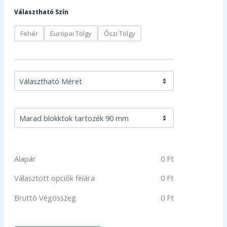
Választható Szín
Fehér
Európai Tölgy
Őszi Tölgy
Alapár
0
Ft
Választott opciók felára
0
Ft
Bruttó Végösszeg
0
Ft