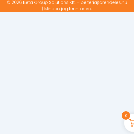
© 2026 Beta Group Solutions Kft. – belteriajtorendeles.hu
| Minden jog fenntartva.
0