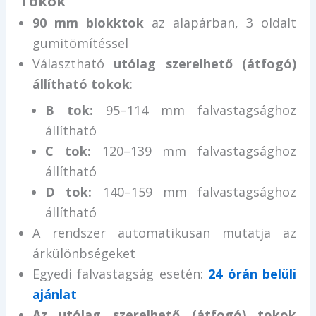
Tokok
90 mm blokktok
az alapárban, 3 oldalt
gumitömítéssel
Választható
utólag szerelhető (átfogó)
állítható tokok
:
B tok:
95–114 mm falvastagsághoz
állítható
C tok:
120–139 mm falvastagsághoz
állítható
D tok:
140–159 mm falvastagsághoz
állítható
A rendszer automatikusan mutatja az
árkülönbségeket
Egyedi falvastagság esetén:
24 órán belüli
ajánlat
Az utólag szerelhető (átfogó) tokok