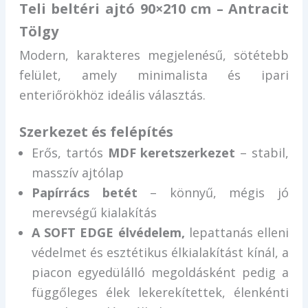
Teli beltéri ajtó 90×210 cm – Antracit
Tölgy
Modern, karakteres megjelenésű, sötétebb
felület, amely minimalista és ipari
enteriőrökhöz ideális választás.
Szerkezet és felépítés
Erős, tartós
MDF keretszerkezet
– stabil,
masszív ajtólap
Papírrács betét
– könnyű, mégis jó
merevségű kialakítás
A SOFT EDGE élvédelem,
lepattanás elleni
védelmet és esztétikus élkialakítást kínál, a
piacon egyedülálló megoldásként pedig a
függőleges élek lekerekítettek, élenkénti