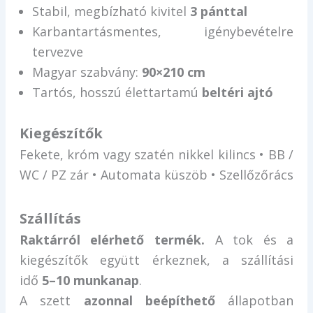
Stabil, megbízható kivitel
3 pánttal
Karbantartásmentes, igénybevételre
tervezve
Magyar szabvány:
90×210 cm
Tartós, hosszú élettartamú
beltéri ajtó
Kiegészítők
Fekete, króm vagy szatén nikkel kilincs • BB /
WC / PZ zár • Automata küszöb • Szellőzőrács
Szállítás
Raktárról elérhető termék.
A tok és a
kiegészítők együtt érkeznek, a szállítási
idő
5–10 munkanap
.
A szett
azonnal beépíthető
állapotban