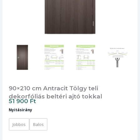
90×210 cm Antracit Tölgy teli
dekorfóliás beltéri ajtó tokkal
51 900
Ft
90×210
Nyitásirány
cm
Antracit
Tölgy
Jobbos
Balos
teli
dekorfóliás