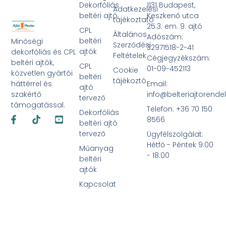
Dekorfóliás
1131 Budapest,
Adatkezelési
beltéri ajtó
Keszkenő utca
tájékoztató
25.3. em. 9. ajtó
CPL
Általános
Adószám:
beltéri
Minőségi
Szerződési
32971518-2-41
ajtók
dekorfóliás és CPL
Feltételek
Cégjegyzékszám:
beltéri ajtók,
CPL
01-09-452113
Cookie
közvetlen gyártói
beltéri
tájékoztó
Email:
háttérrel és
ajtó
info@belteriajtorende
szakértő
tervező
támogatással.
Telefon: +36 70 150
Dekorfóliás
Facebook-
Tiktok
Youtube-
8566
f
square
beltéri ajtó
tervező
Ügyfélszolgálat:
Hétfő - Péntek 9:00
Műanyag
- 18:00
beltéri
ajtók
Kapcsolat