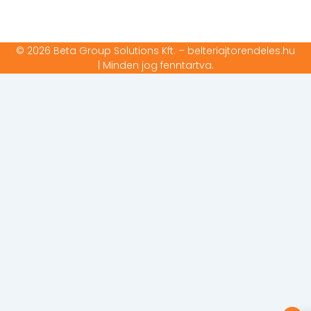
© 2026 Beta Group Solutions Kft. – belteriajtorendeles.hu
| Minden jog fenntartva.