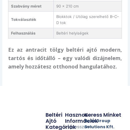
Szabvány méret
90 × 210 cm
Blokktok / Utólag szerelhető B–C–
Tokválaszték
D tok
Felhasználás
Beltéri helyiségek
Ez az antracit tölgy beltéri ajtó modern,
tartós és időtálló – egy valódi dizájnelem,
amely hozzátesz otthonod hangulatához.
Beltéri
Hasznos
Keress Minket
Ajtó
Információk
Beta Group
Kategóriák
Impresszum
Solutions Kft.