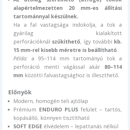
alapértelmezetten 20 mm-es állítási
tartománnyal készülnek.
Ha a fal vastagsága indokolja, a tok a
gyárilag kialakított
perforációknál
szűkíthető
, így további
kb.
15 mm-rel kisebb méretre is beállítható
.
Példa:
a 95–114 mm tartományú tok a
perforáció menti vágással akár
80–114
mm
közötti falvastagsághoz is illeszthető.
Előnyök
Modern, homogén teli ajtólap
Prémium
ENDURO PLUS
felület – tartós,
kopásálló, könnyen tisztítható
SOFT EDGE
élvédelem – lepattanás nélkül