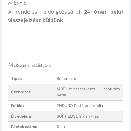
érkezik.
A rendelés feldolgozásáról
24 órán belül
visszajelzést küldünk
.
Műszaki adatok
Típus
Beltéri ajtó
MDF keretszerkezet + papírrács
Szerkezet
betét
Felület
ENDURO PLUS dekorfólia
Élvédelem
SOFT EDGE élkialakítás
Pántok száma
3 db