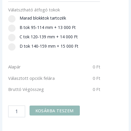
beltéri
ajtó
Válatsztható átfogó tokok
tokkal
Marad blokktok tartozék
mennyiség
B tok 95-114 mm
+
13 000 Ft
C tok 120-139 mm
+
14 000 Ft
D tok 140-159 mm
+
15 000 Ft
Alapár
0
Ft
Választott opciók felára
0
Ft
Bruttó Végösszeg
0
Ft
KOSÁRBA TESZEM