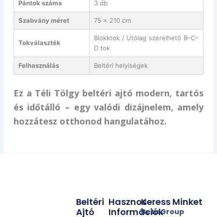
Pántok száma
3 db
Szabvány méret
75 × 210 cm
Blokktok / Utólag szerelhető B–C–
Tokválaszték
D tok
Felhasználás
Beltéri helyiségek
Ez a Téli Tölgy beltéri ajtó modern, tartós
és időtálló – egy valódi dizájnelem, amely
hozzátesz otthonod hangulatához.
Beltéri
Hasznos
Keress Minket
Ajtó
Információk
Beta Group