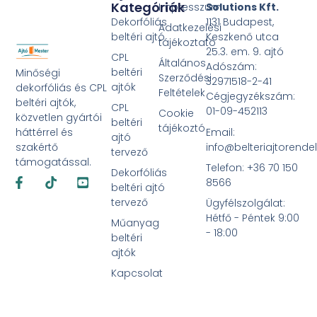
Kategóriák
Impresszum
Solutions Kft.
Dekorfóliás
1131 Budapest,
Adatkezelési
beltéri ajtó
Keszkenő utca
tájékoztató
25.3. em. 9. ajtó
CPL
Általános
Adószám:
beltéri
Minőségi
Szerződési
32971518-2-41
ajtók
dekorfóliás és CPL
Feltételek
Cégjegyzékszám:
beltéri ajtók,
CPL
01-09-452113
Cookie
közvetlen gyártói
beltéri
tájékoztó
Email:
háttérrel és
ajtó
info@belteriajtorende
szakértő
tervező
támogatással.
Telefon: +36 70 150
Dekorfóliás
Facebook-
Tiktok
Youtube-
8566
f
square
beltéri ajtó
tervező
Ügyfélszolgálat:
Hétfő - Péntek 9:00
Műanyag
- 18:00
beltéri
ajtók
Kapcsolat