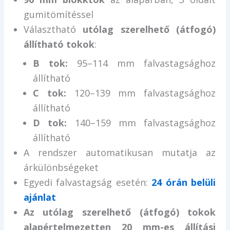
gumitömítéssel
Választható
utólag szerelhető (átfogó)
állítható tokok
:
B tok:
95–114 mm falvastagsághoz
állítható
C tok:
120–139 mm falvastagsághoz
állítható
D tok:
140–159 mm falvastagsághoz
állítható
A rendszer automatikusan mutatja az
árkülönbségeket
Egyedi falvastagság esetén:
24 órán belüli
ajánlat
Az utólag szerelhető (átfogó) tokok
alapértelmezetten 20 mm-es állítási