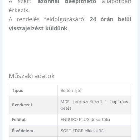
A szett
azonnal beépíthető
állapotban
érkezik.
A rendelés feldolgozásáról
24 órán belül
visszajelzést küldünk
.
Műszaki adatok
Típus
Beltéri ajtó
MDF keretszerkezet + papírrács
Szerkezet
betét
Felület
ENDURO PLUS dekorfólia
Élvédelem
SOFT EDGE élkialakítás