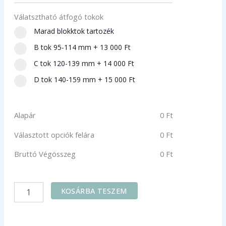
beltéri
ajtó
Válatsztható átfogó tokok
tokkal
Marad blokktok tartozék
mennyiség
B tok 95-114 mm
+
13 000 Ft
C tok 120-139 mm
+
14 000 Ft
D tok 140-159 mm
+
15 000 Ft
Alapár
0
Ft
Választott opciók felára
0
Ft
Bruttó Végösszeg
0
Ft
KOSÁRBA TESZEM