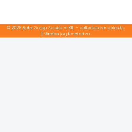
© 2026 Beta Group Solutions Kft. – belteriajtorendeles.hu
| Minden jog fenntartva.