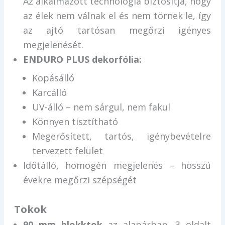
Az alkalmazott technológia biztosítja, hogy
az élek nem válnak el és nem törnek le, így
az ajtó tartósan megőrzi igényes
megjelenését.
ENDURO PLUS dekorfólia:
Kopásálló
Karcálló
UV-álló – nem sárgul, nem fakul
Könnyen tisztítható
Megerősített, tartós, igénybevételre
tervezett felület
Időtálló, homogén megjelenés – hosszú
évekre megőrzi szépségét
Tokok
90 mm blokktok
az alapárban, 3 oldalt