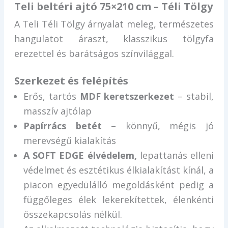
Teli beltéri ajtó 75×210 cm – Téli Tölgy
A Teli Téli Tölgy árnyalat meleg, természetes
hangulatot áraszt, klasszikus tölgyfa
erezettel és barátságos színvilággal.
Szerkezet és felépítés
Erős, tartós
MDF keretszerkezet
– stabil,
masszív ajtólap
Papírrács betét
– könnyű, mégis jó
merevségű kialakítás
A SOFT EDGE élvédelem,
lepattanás elleni
védelmet és esztétikus élkialakítást kínál, a
piacon egyedülálló megoldásként pedig a
függőleges élek lekerekítettek, élenkénti
összekapcsolás nélkül.