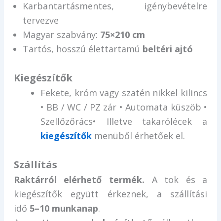
Karbantartásmentes, igénybevételre
tervezve
Magyar szabvány:
75×210 cm
Tartós, hosszú élettartamú
beltéri ajtó
Kiegészítők
Fekete, króm vagy szatén nikkel kilincs
• BB / WC / PZ zár • Automata küszöb •
Szellőzőrács• Illetve takarólécek a
kiegészítők
menüből érhetőek el.
Szállítás
Raktárról elérhető termék.
A tok és a
kiegészítők együtt érkeznek, a szállítási
idő
5–10 munkanap
.