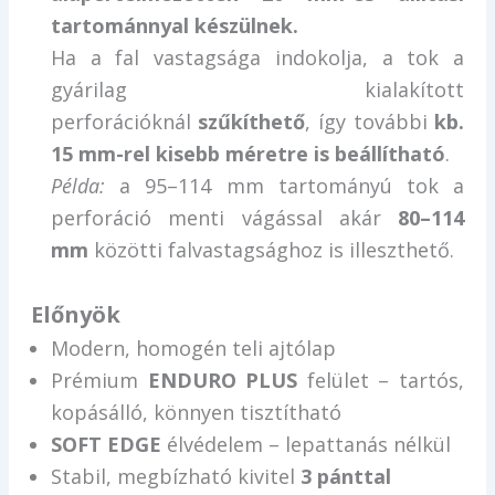
tartománnyal készülnek.
Ha a fal vastagsága indokolja, a tok a
gyárilag kialakított
perforációknál
szűkíthető
, így további
kb.
15 mm-rel kisebb méretre is beállítható
.
Példa:
a 95–114 mm tartományú tok a
perforáció menti vágással akár
80–114
mm
közötti falvastagsághoz is illeszthető.
Előnyök
Modern, homogén teli ajtólap
Prémium
ENDURO PLUS
felület – tartós,
kopásálló, könnyen tisztítható
SOFT EDGE
élvédelem – lepattanás nélkül
Stabil, megbízható kivitel
3 pánttal