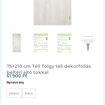
75×210 cm Téli Tölgy teli dekorfóliás
beltéri ajtó tokkal
51 900
Ft
75×210
Nyitásirány
cm
Téli
Tölgy
Jobbos
Balos
teli
dekorfóliás