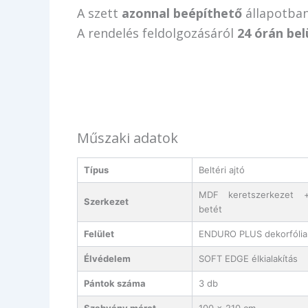
A szett
azonnal beépíthető
állapotban
A rendelés feldolgozásáról
24 órán bel
Műszaki adatok
Típus
Beltéri ajtó
MDF keretszerkezet +
Szerkezet
betét
Felület
ENDURO PLUS dekorfólia
Élvédelem
SOFT EDGE élkialakítás
Pántok száma
3 db
Szabvány méret
100 × 210 cm