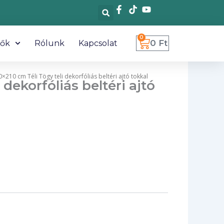
0
Kosár
0
Ft
tők
Rólunk
Kapcsolat
0×210 cm Téli Tögy teli dekorfóliás beltéri ajtó tokkal
 dekorfóliás beltéri ajtó