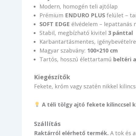
Modern, homogén teli ajtólap
Prémium
ENDURO PLUS
felület – ta
SOFT EDGE
élvédelem – lepattanás n
Stabil, megbízható kivitel
3 pánttal
Karbantartásmentes, igénybevételre
Magyar szabvány:
100×210 cm
Tartós, hosszú élettartamú
beltéri 
Kiegészítők
Fekete, króm vagy szatén nikkel kilinc
A téli tölgy ajtó fekete kilinccse
Szállítás
Raktárról elérhető termék.
A tok és a