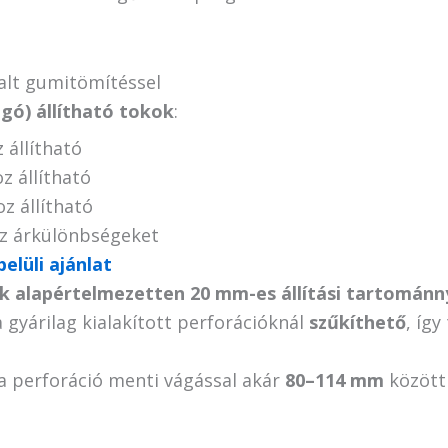
alt gumitömítéssel
gó) állítható tokok
:
állítható
 állítható
 állítható
z árkülönbségeket
belüli ajánlat
k alapértelmezetten 20 mm-es állítási tartománn
a gyárilag kialakított perforációknál
szűkíthető
, íg
 perforáció menti vágással akár
80–114 mm
közötti