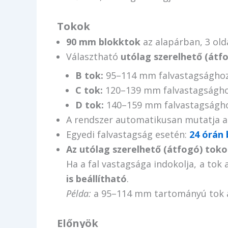
Tokok
90 mm blokktok
az alapárban, 3 old
Választható
utólag szerelhető (átfo
B tok:
95–114 mm falvastagsághoz 
C tok:
120–139 mm falvastagsághoz
D tok:
140–159 mm falvastagsághoz
A rendszer automatikusan mutatja a
Egyedi falvastagság esetén:
24 órán 
Az utólag szerelhető (átfogó) toko
Ha a fal vastagsága indokolja, a tok 
is beállítható
.
Példa:
a 95–114 mm tartományú tok a
Előnyök