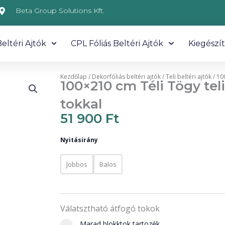
Beta Group Solutions Kft.
eltéri Ajtók
CPL Fóliás Beltéri Ajtók
Kiegészí
Kezdőlap
/
Dekorfóliás beltéri ajtók
/
Teli beltéri ajtók
/ 10
100×210 cm Téli Tögy teli
tokkal
51 900
Ft
100×210
Nyitásirány
cm
Téli
Tögy
Jobbos
Balos
teli
dekorfóliás
beltéri
ajtó
Válatsztható átfogó tokok
tokkal
mennyiség
Marad blokktok tartozék