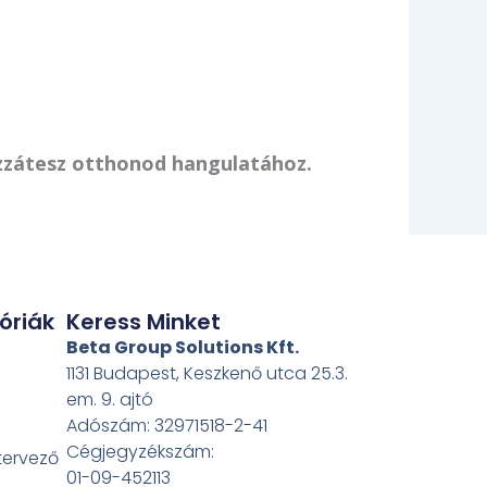
hozzátesz otthonod hangulatához.
óriák
Keress Minket
Beta Group Solutions Kft.
1131 Budapest, Keszkenő utca 25.3.
em. 9. ajtó
Adószám: 32971518-2-41
Cégjegyzékszám:
 tervező
01-09-452113