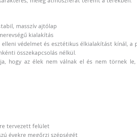
 karakteres, meleg atmoszférát teremt a terekben.
tabil, masszív ajtólap
merevségű kialakítás
 elleni védelmet és esztétikus élkialakítást kínál, 
nkénti összekapcsolás nélkül.
tja, hogy az élek nem válnak el és nem törnek le,
e tervezett felület
szú évekre megőrzi szépségét