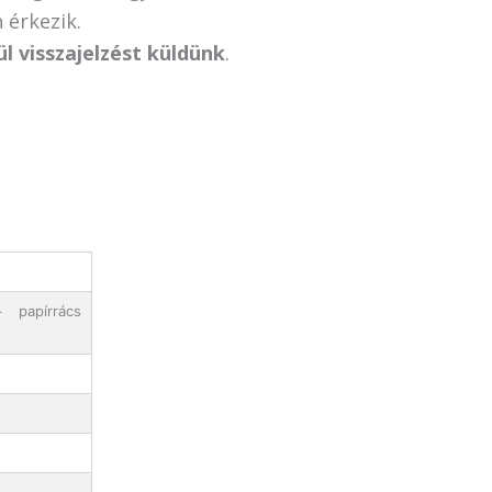
 érkezik.
ül visszajelzést küldünk
.
 papírrács