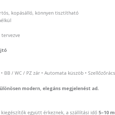
rtós, kopásálló, könnyen tisztítható
élkül
 tervezve
ajtó
s • BB / WC / PZ zár • Automata küszöb • Szellőzőrác
l különösen modern, elegáns megjelenést ad.
 kiegészítők együtt érkeznek, a szállítási idő
5–10 