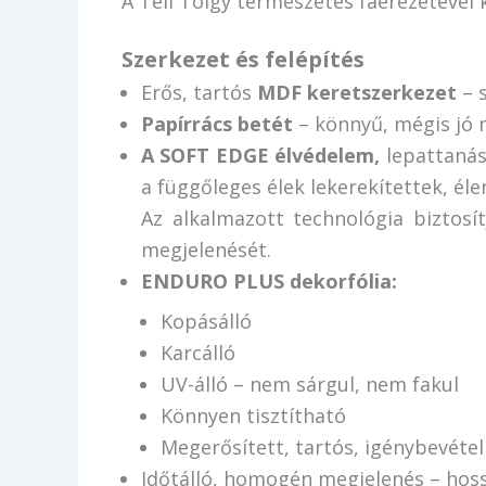
A Téli Tölgy természetes faerezetével
Szerkezet és felépítés
Erős, tartós
MDF keretszerkezet
– s
Papírrács betét
– könnyű, mégis jó 
A SOFT EDGE élvédelem,
lepattanás
a függőleges élek lekerekítettek, éle
Az alkalmazott technológia biztosí
megjelenését.
ENDURO PLUS dekorfólia:
Kopásálló
Karcálló
UV-álló – nem sárgul, nem fakul
Könnyen tisztítható
Megerősített, tartós, igénybevételr
Időtálló, homogén megjelenés – hos