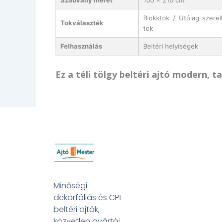
Blokktok / Utólag szere
Tokválaszték
tok
Felhasználás
Beltéri helyiségek
Ez a téli tölgy beltéri ajtó modern, 
Minőségi
dekorfóliás és CPL
beltéri ajtók,
közvetlen gyártói