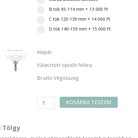
B tok 95-114 mm
+
13 000 Ft
C tok 120-139 mm
+
14 000 Ft
D tok 140-159 mm
+
15 000 Ft
Alapár
Választott opciók felára
Bruttó Végösszeg
KOSÁRBA TESZEM
i Tölgy