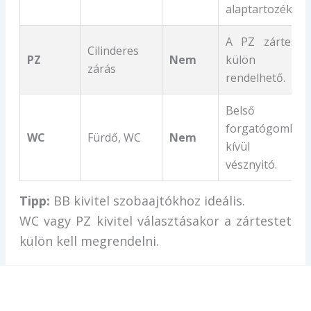
alaptartozéka.
A PZ zártest
Cilinderes
PZ
Nem
külön
zárás
rendelhető.
Belső
forgatógomb,
WC
Fürdő, WC
Nem
kívül
vésznyitó.
Tipp:
BB kivitel szobaajtókhoz ideális.
WC vagy PZ kivitel választásakor a zártestet
külön kell megrendelni.