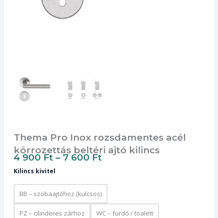
Thema Pro Inox rozsdamentes acél
körrozettás beltéri ajtó kilincs
Ártartomány:
4 900
Ft
–
7 600
Ft
4
Kilincs kivitel
900 Ft
BB – szobaajtóhoz (kulcsos)
-
PZ – cilinderes zárhoz
WC – fürdő / toalett
7