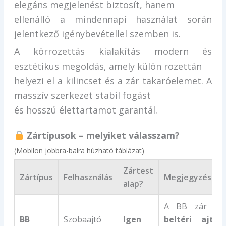
elegáns megjelenést biztosít, hanem
ellenálló a mindennapi használat során
jelentkező igénybevétellel szemben is.
A körrozettás kialakítás modern és
esztétikus megoldás, amely külön rozettán
helyezi el a kilincset és a zár takaróelemet. A
masszív szerkezet stabil fogást
és hosszú élettartamot garantál.
Zártípusok – melyiket válasszam?
(Mobilon jobbra-balra húzható táblázat)
Zártest
Zártípus
Felhasználás
Megjegyzés
alap?
A BB zár a
BB
Szobaajtó
Igen
beltéri ajtó