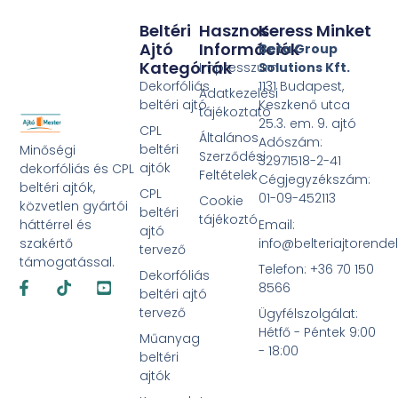
Beltéri
Hasznos
Keress Minket
Ajtó
Információk
Beta Group
Kategóriák
Impresszum
Solutions Kft.
Dekorfóliás
1131 Budapest,
Adatkezelési
beltéri ajtó
Keszkenő utca
tájékoztató
25.3. em. 9. ajtó
CPL
Általános
Adószám:
beltéri
Minőségi
Szerződési
32971518-2-41
ajtók
dekorfóliás és CPL
Feltételek
Cégjegyzékszám:
beltéri ajtók,
CPL
01-09-452113
Cookie
közvetlen gyártói
beltéri
tájékoztó
Email:
háttérrel és
ajtó
info@belteriajtorende
szakértő
tervező
támogatással.
Telefon: +36 70 150
Dekorfóliás
Facebook-
Tiktok
Youtube-
8566
f
square
beltéri ajtó
tervező
Ügyfélszolgálat:
Hétfő - Péntek 9:00
Műanyag
- 18:00
beltéri
ajtók