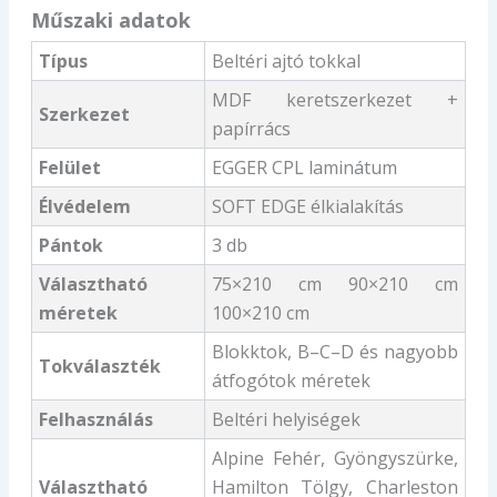
Műszaki adatok
Típus
Beltéri ajtó tokkal
MDF keretszerkezet +
Szerkezet
papírrács
Felület
EGGER CPL laminátum
Élvédelem
SOFT EDGE élkialakítás
Pántok
3 db
Választható
75×210 cm 90×210 cm
méretek
100×210 cm
Blokktok, B–C–D és nagyobb
Tokválaszték
átfogótok méretek
Felhasználás
Beltéri helyiségek
Alpine Fehér, Gyöngyszürke,
Választható
Hamilton Tölgy, Charleston