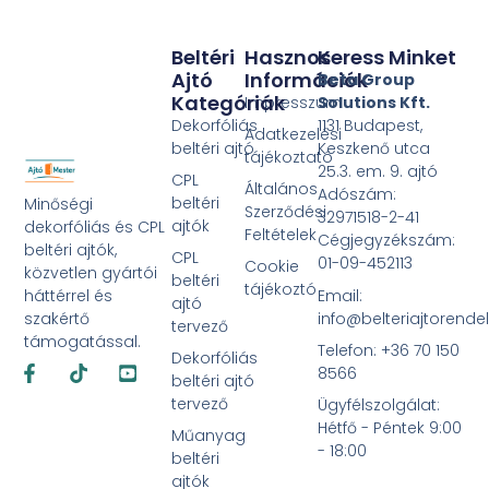
Beltéri
Hasznos
Keress Minket
Ajtó
Információk
Beta Group
Kategóriák
Impresszum
Solutions Kft.
Dekorfóliás
1131 Budapest,
Adatkezelési
beltéri ajtó
Keszkenő utca
tájékoztató
25.3. em. 9. ajtó
CPL
Általános
Adószám:
beltéri
Minőségi
Szerződési
32971518-2-41
ajtók
dekorfóliás és CPL
Feltételek
Cégjegyzékszám:
beltéri ajtók,
CPL
01-09-452113
Cookie
közvetlen gyártói
beltéri
tájékoztó
Email:
háttérrel és
ajtó
info@belteriajtorende
szakértő
tervező
támogatással.
Telefon: +36 70 150
Dekorfóliás
Facebook-
Tiktok
Youtube-
8566
f
square
beltéri ajtó
tervező
Ügyfélszolgálat:
Hétfő - Péntek 9:00
Műanyag
- 18:00
beltéri
ajtók