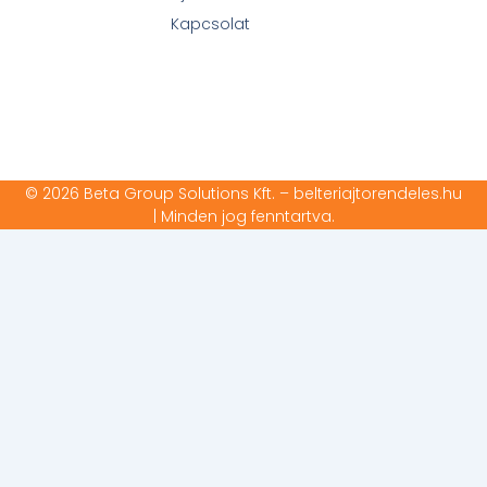
Kapcsolat
© 2026 Beta Group Solutions Kft. – belteriajtorendeles.hu
| Minden jog fenntartva.