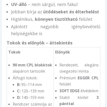
UV-álló
– nem sárgul, nem fakul
Jobban bírja az
ütődéseket és élterhelést
Higiénikus,
könnyen tisztítható
felület
Ajánlott nagyobb igénybevételű
helyiségekbe is
Tokok és előnyök – áttekintés
Tokok
Előnyök
90 mm CPL blokktok
Rendezett, elegáns
alapáron tartozék
üvegezési minta
Átfogó tokok:
Prémium
EGGER CPL
felület
B:
95–114 mm
SOFT EDGE
élvédelem
C:
120–139 mm
D:
140–159 mm
Stabil kivitel
3
pánttal
Rendszer számolja az