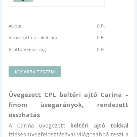
Alapár
0
Ft
Választott opciók felára
0
Ft
Bruttó Végösszeg
0
Ft
KOSÁRBA TESZEM
Üvegezett CPL beltéri ajtó Carina –
finom üvegarányok, rendezett
összhatás
A Carina üvegezett
beltéri ajtó tokkal
ízléses üvegfelosztásával világosabbá teszi a