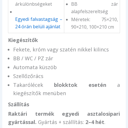
árkülönbségeket
BB zár
alapfelszereltség
Egyedi falvastagság –
Méretek: 75×210,
24 órán belüli ajánlat
90×210, 100×210 cm
Kiegészítők
Fekete, króm vagy szatén nikkel kilincs
BB / WC / PZ zár
Automata küszöb
Szellőzőrács
Takarólécek
blokktok esetén
a
kiegészítők menüben
Szállítás
Raktári termék egyedi asztalosipari
gyártással.
Gyártás + szállítás:
2–4 hét
.