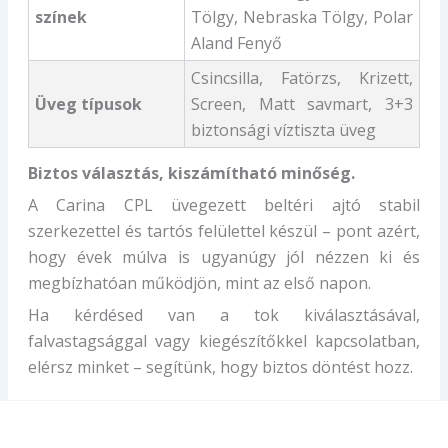
színek
Tölgy, Nebraska Tölgy, Polar
Aland Fenyő
Csincsilla, Fatörzs, Krizett,
Üveg típusok
Screen, Matt savmart, 3+3
biztonsági víztiszta üveg
Biztos választás, kiszámítható minőség.
A Carina CPL üvegezett beltéri ajtó stabil
szerkezettel és tartós felülettel készül – pont azért,
hogy évek múlva is ugyanúgy jól nézzen ki és
megbízhatóan működjön, mint az első napon.
Ha kérdésed van a tok kiválasztásával,
falvastagsággal vagy kiegészítőkkel kapcsolatban,
elérsz minket – segítünk, hogy biztos döntést hozz.