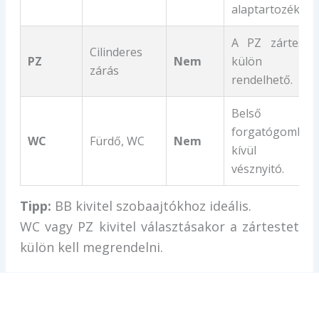
alaptartozéka.
A PZ zártest
Cilinderes
PZ
Nem
külön
zárás
rendelhető.
Belső
forgatógomb,
WC
Fürdő, WC
Nem
kívül
vésznyitó.
Tipp:
BB kivitel szobaajtókhoz ideális.
WC vagy PZ kivitel választásakor a zártestet
külön kell megrendelni.