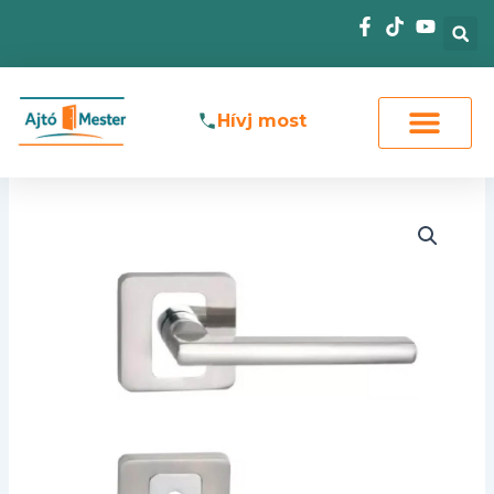
Skip
to
content
Hívj most