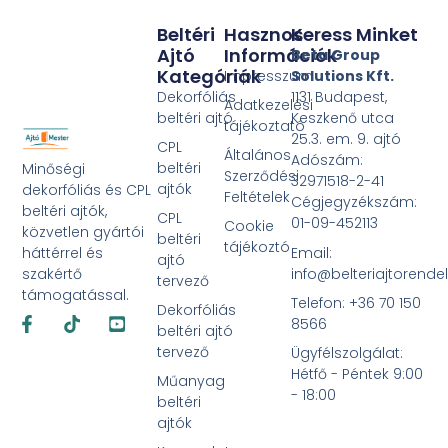
Beltéri
Hasznos
Keress Minket
Ajtó
Információk
Beta Group
Kategóriák
Impresszum
Solutions Kft.
Dekorfóliás
1131 Budapest,
Adatkezelési
beltéri ajtó
Keszkenő utca
tájékoztató
25.3. em. 9. ajtó
CPL
Általános
Adószám:
beltéri
Minőségi
Szerződési
32971518-2-41
ajtók
dekorfóliás és CPL
Feltételek
Cégjegyzékszám:
beltéri ajtók,
CPL
01-09-452113
Cookie
közvetlen gyártói
beltéri
tájékoztó
Email:
háttérrel és
ajtó
info@belteriajtorende
szakértő
tervező
támogatással.
Telefon: +36 70 150
Dekorfóliás
Facebook-
Tiktok
Youtube-
8566
f
square
beltéri ajtó
tervező
Ügyfélszolgálat:
Hétfő - Péntek 9:00
Műanyag
- 18:00
beltéri
ajtók