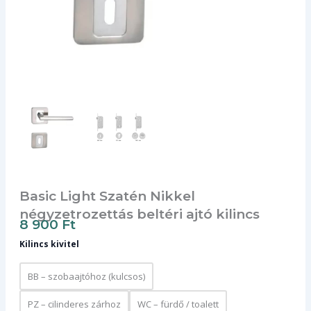
Basic Light Szatén Nikkel
négyzetrozettás beltéri ajtó kilincs
8 900
Ft
Kilincs kivitel
BB – szobaajtóhoz (kulcsos)
PZ – cilinderes zárhoz
WC – fürdő / toalett