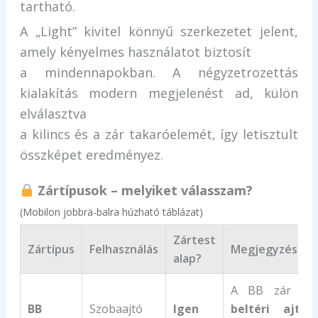
tartható.
A „Light” kivitel könnyű szerkezetet jelent,
amely kényelmes használatot biztosít
a mindennapokban. A négyzetrozettás
kialakítás modern megjelenést ad, külön
elválasztva
a kilincs és a zár takaróelemét, így letisztult
összképet eredményez.
Zártípusok – melyiket válasszam?
(Mobilon jobbra-balra húzható táblázat)
Zártest
Zártípus
Felhasználás
Megjegyzés
alap?
A BB zár a
BB
Szobaajtó
Igen
beltéri ajtó