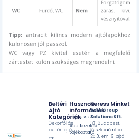
Forgatógombos
WC
Fürdő, WC
Nem
zárás, kívülről
vésznyitóval.
Tipp:
antracit kilincs modern ajtólapokhoz
különösen jól passzol.
WC vagy PZ kivitel esetén a megfelelő
zártestet külön szükséges megrendelni.
Beltéri
Hasznos
Keress Minket
Ajtó
Információk
Beta Group
Kategóriák
Impresszum
Solutions Kft.
Dekorfóliás
1131 Budapest,
Adatkezelési
beltéri ajtó
Keszkenő utca
tájékoztató
25.3. em. 9. ajtó
CPL