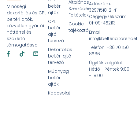
Általános
Adószám:
beltéri
Minőségi
Szerződési
32971518-2-41
ajtók
dekorfóliás és CPL
Feltételek
Cégjegyzékszám:
beltéri ajtók,
CPL
01-09-452113
Cookie
közvetlen gyártói
beltéri
tájékoztó
Email:
háttérrel és
ajtó
info@belteriajtorende
szakértő
tervező
támogatással.
Telefon: +36 70 150
Dekorfóliás
Facebook-
Tiktok
Youtube-
8566
f
square
beltéri ajtó
tervező
Ügyfélszolgálat:
Hétfő - Péntek 9:00
Műanyag
- 18:00
beltéri
ajtók
Kapcsolat