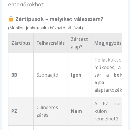
enteriőrökhöz.
Zártípusok – melyiket válasszam?
(Mobilon jobbra-balra húzható táblázat)
Zártest
Zártípus
Felhasználás
Megjegyzés
alap?
Tollaskulcsos
működés, a BB
BB
Szobaajtó
Igen
zár a
beltéri
ajtó
alaptartozéka.
A PZ zártest
Cilinderes
PZ
Nem
külön
zárás
rendelhető.