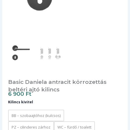
Basic Daniela antracit körrozettás
beltéri ajtó kilincs
6 900
Ft
Basic
Kilincs kivitel
Daniela
antracit
körrozettás
BB – szobaajtóhoz (kulcsos)
beltéri
ajtó
PZ – cilinderes zárhoz
WC – fürdő / toalett