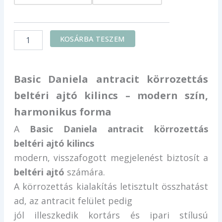
kilincs
mennyiség
KOSÁRBA TESZEM
Basic Daniela antracit körrozettás
beltéri ajtó kilincs – modern szín,
harmonikus forma
A
Basic Daniela antracit körrozettás
beltéri ajtó kilincs
modern, visszafogott megjelenést biztosít a
beltéri ajtó
számára.
A körrozettás kialakítás letisztult összhatást
ad, az antracit felület pedig
jól illeszkedik kortárs és ipari stílusú