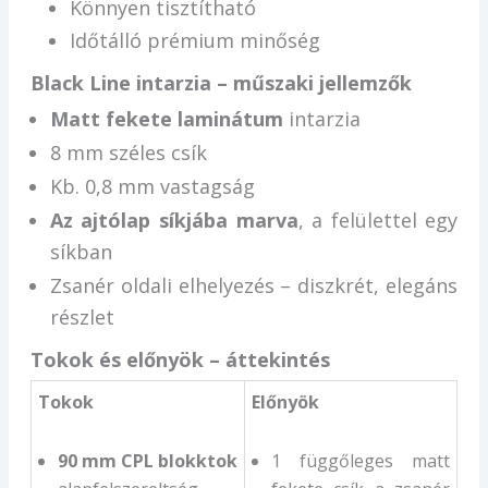
Könnyen tisztítható
Időtálló prémium minőség
Black Line intarzia – műszaki jellemzők
Matt fekete laminátum
intarzia
8 mm széles csík
Kb. 0,8 mm vastagság
Az ajtólap síkjába marva
, a felülettel egy
síkban
Zsanér oldali elhelyezés – diszkrét, elegáns
részlet
Tokok és előnyök – áttekintés
Tokok
Előnyök
90 mm CPL blokktok
1 függőleges matt