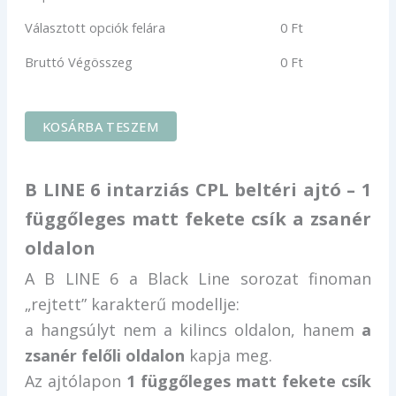
Választott opciók felára
0
Ft
Bruttó Végösszeg
0
Ft
KOSÁRBA TESZEM
B LINE 6 intarziás CPL beltéri ajtó – 1
függőleges matt fekete csík a zsanér
oldalon
A B LINE 6 a Black Line sorozat finoman
„rejtett” karakterű modellje:
a hangsúlyt nem a kilincs oldalon, hanem
a
zsanér felőli oldalon
kapja meg.
Az ajtólapon
1 függőleges matt fekete csík