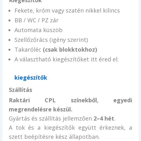
Kiegészítők
Fekete, króm vagy szatén nikkel kilincs
BB / WC / PZ zár
Automata küszöb
Szellőzőrács (igény szerint)
Takaróléc
(csak blokktokhoz)
A választható kiegészítőket itt éred el:
kiegészítők
Szállítás
Raktári CPL színekből, egyedi
megrendelésre készül.
Gyártás és szállítás jellemzően
2–4 hét
.
A tok és a kiegészítők együtt érkeznek, a
szett beépítésre kész állapotban.