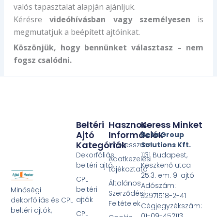
valós tapasztalat alapján ajánljuk.
Kérésre
videóhívásban vagy személyesen
is
megmutatjuk a beépített ajtóinkat.
Köszönjük, hogy bennünket választasz – nem
fogsz csalódni.
Beltéri
Hasznos
Keress Minket
Ajtó
Információk
Beta Group
Kategóriák
Impresszum
Solutions Kft.
Dekorfóliás
1131 Budapest,
Adatkezelési
beltéri ajtó
Keszkenő utca
tájékoztató
25.3. em. 9. ajtó
CPL
Általános
Adószám:
beltéri
Minőségi
Szerződési
32971518-2-41
ajtók
dekorfóliás és CPL
Feltételek
Cégjegyzékszám:
beltéri ajtók,
CPL
01-09-452113