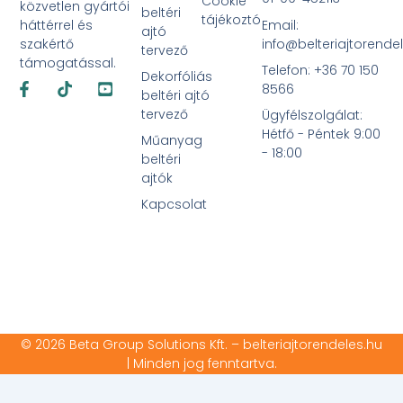
Cookie
közvetlen gyártói
beltéri
tájékoztó
Email:
háttérrel és
ajtó
info@belteriajtorende
szakértő
tervező
támogatással.
Telefon: +36 70 150
Dekorfóliás
Facebook-
Tiktok
Youtube-
8566
f
square
beltéri ajtó
tervező
Ügyfélszolgálat:
Hétfő - Péntek 9:00
Műanyag
- 18:00
beltéri
ajtók
Kapcsolat
© 2026 Beta Group Solutions Kft. – belteriajtorendeles.hu
| Minden jog fenntartva.