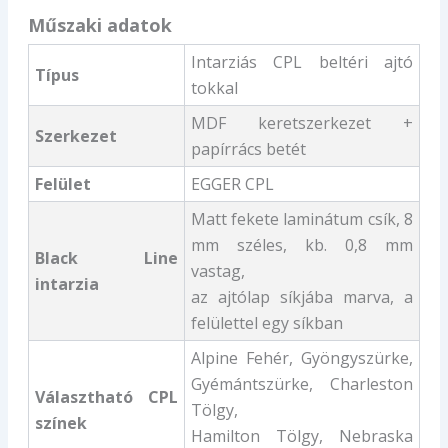
Műszaki adatok
Intarziás CPL beltéri ajtó
Típus
tokkal
MDF keretszerkezet +
Szerkezet
papírrács betét
Felület
EGGER CPL
Matt fekete laminátum csík, 8
mm széles, kb. 0,8 mm
Black Line
vastag,
intarzia
az ajtólap síkjába marva, a
felülettel egy síkban
Alpine Fehér, Gyöngyszürke,
Gyémántszürke, Charleston
Választható CPL
Tölgy,
színek
Hamilton Tölgy, Nebraska