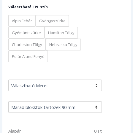
Választható CPL szín
Alpin Fehér
Gyöngyszürke
Gyémántszürke
Hamilton Tölgy
Charleston Tölgy
Nebraska Tölgy
Polár Aland Fenyő
Alapár
0
Ft