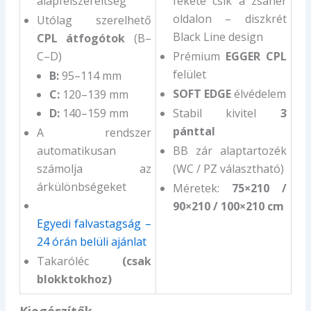
alapfelszereltség
fekete csík a zsanér
oldalon – diszkrét
Utólag szerelhető
Black Line design
CPL átfogótok
(B–
C–D)
Prémium
EGGER CPL
felület
B:
95–114 mm
SOFT EDGE
élvédelem
C:
120–139 mm
D:
140–159 mm
Stabil kivitel
3
pánttal
A rendszer
automatikusan
BB zár alaptartozék
számolja az
(WC / PZ választható)
árkülönbségeket
Méretek:
75×210 /
90×210 / 100×210 cm
Egyedi falvastagság –
24 órán belüli ajánlat
Takaróléc
(csak
blokktokhoz)